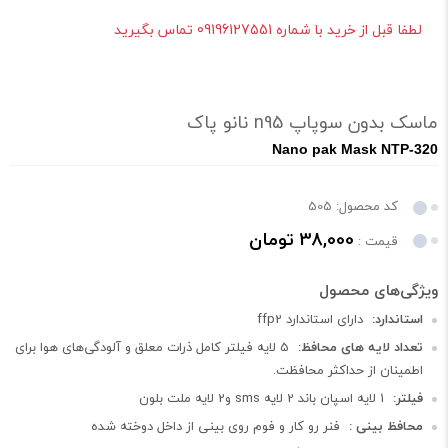
لطفا قبل از خرید با شماره 09196127551 تماس بگیرید
ماسک بدون سوپاپ n95 نانو پاک
Nano pak Mask NTP-320
کد محصول: 505
38,000 تومان
قیمت :
استاندارد:
دارای استاندارد ffp2
تعداد لایه های محافظ:
5 لایه فیلتر کامل ذرات معلق و آلودگی‌های هوا برای
اطمینان از حداکثر محافظت.
فیلتر:
1 لایه اسپان باند 2 لایه sms و2 لایه ملت بلون
محافظ بینی :
فنر رو کار و فوم روی بینی از داخل دوخته شده