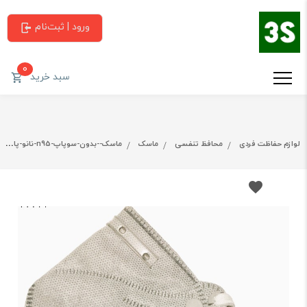
ورود | ثبت‌نام
0
سبد خرید
لوازم حفاظت فردی
محافظ تنفسی
ماسک
ماسک--بدون-سوپاپ-n95-نانو-پاک