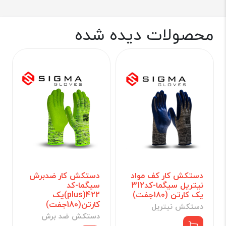
محصولات دیده شده
دستکش کار کف مواد
دستکش کار ضدبرش
نیتریل سیگما-کد312
سیگما-کد
یک کارتن (180جفت)
422(plus)یک
کارتن(180جفت)
دستکش نیتریل
دستکش ضد برش