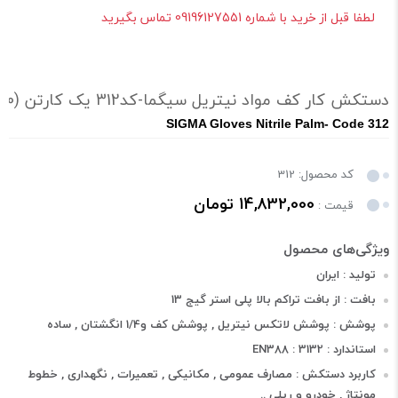
لطفا قبل از خرید با شماره 09196127551 تماس بگیرید
دستکش کار کف مواد نیتریل سیگما-کد312 یک کارتن (180جفت)
SIGMA Gloves Nitrile Palm- Code 312
کد محصول: 312
14,832,000 تومان
قیمت :
تولید : ایران
بافت : از بافت تراکم بالا پلی استر گیج 13
پوشش : پوشش لاتکس نیتریل , پوشش کف و1/4 انگشتان , ساده
استاندارد : EN388 : 3132
کاربرد دستکش : مصارف عمومی , مکانیکی , تعمیرات , نگهداری , خطوط
مونتاژ , خودرو و ریلی ..