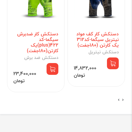
دستکش کار کف مواد
دستکش کار ضدبرش
نیتریل سیگما-کد312
سیگما-کد
یک کارتن (180جفت)
422(plus)یک
کارتن(180جفت)
دستکش نیتریل
دستکش ضد برش
14,832,000
23,400,000
تومان
تومان