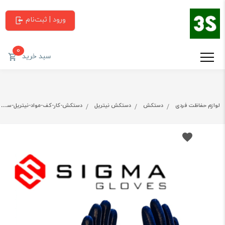
ورود | ثبت‌نام
0
سبد خرید
لوازم حفاظت فردی
دستکش
دستکش نیتریل
دستکش-کار-کف-مواد-نیتریل-سیگما-کد312-یک-کارتن-(180جفت)