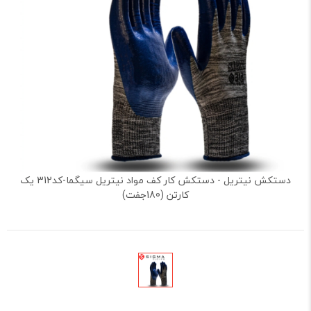
دستکش نیتریل - دستکش کار کف مواد نیتریل سیگما-کد312 یک
کارتن (180جفت)