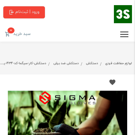
ورود | ثبت‌نام
0
سبد خرید
لوازم حفاظت فردی
دستکش
دستکش ضد برش
دستکش-کار-سیگما-کد-434-یک-کیسه-(120جفت)