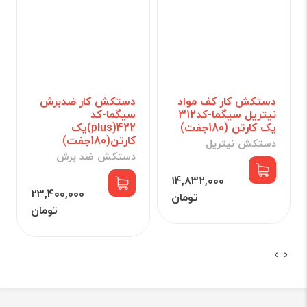
دستکش کار کف مواد
دستکش کار ضدبرش
نیتریل سیگما-کد312
سیگما-کد
یک کارتن (180جفت)
422(plus)یک
کارتن(180جفت)
دستکش نیتریل
دستکش ضد برش
14,832,000
23,400,000
تومان
تومان