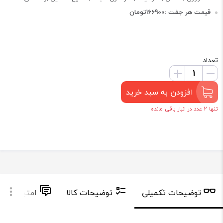
قیمت هر جفت :166900تومان
تعداد
افزودن به سبد خرید
تنها 2 عدد در انبار باقی مانده
توضیحات تکمیلی
توضیحات کالا
امتیاز و دید