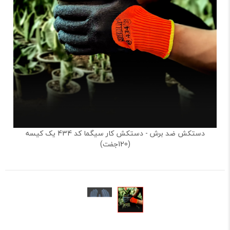
دستکش ضد برش - دستکش کار سیگما کد 434 یک کیسه
(120جفت)