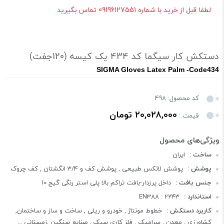
لطفا قبل از خرید با شماره 09196127551 تماس بگیرید
دستکش کار سیگما کد 434 یک کیسه (120جفت)
SIGMA Gloves Latex Palm -Code434
کد محصول: 498
20,028,000 تومان
قیمت :
ساخت :
ایران
پوشش :
پوشش لاتکس طبیعی , پوشش کف و 3/4 انگشتان , کف چروک
جنس بافت :
داخل پرزدار-بافت تراکم بالا پلی استر رنگی گیج 10
استاندارد :
EN388 : 2243
کاربرد دستکش :
خطوط مونتاژ , خودرو و ریلی , ساخت و ساز و ساختمان,
کشاورزی , معدن , سرامیک , فلز کاری سبک , صنایع سنگین ,زمستانی ...