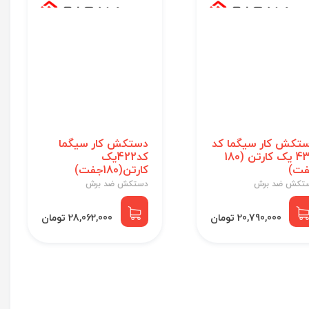
تکش کار سیگما کد
دستکش کار سیگما
432 یک کارتن (180
کد422یک
ت)
کارتن(180جفت)
تکش ضد برش
دستکش ضد برش
20,790,000 تومان
28,062,000 تومان