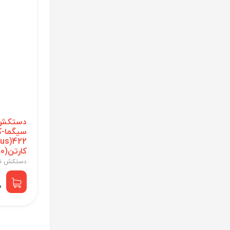
دستکش 
سیگما-ک
کارتن(180جفت)
دستکش ض
0