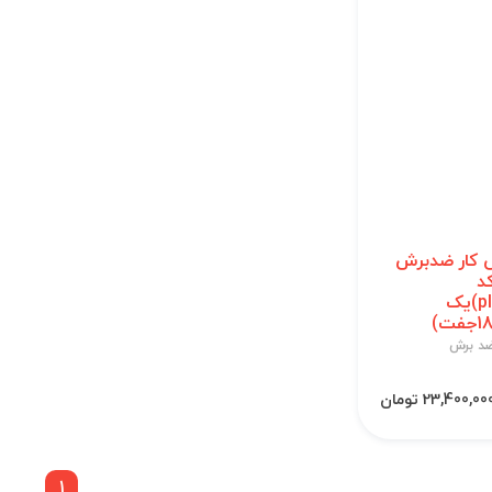
کار ضدبرش
د
422(plus)یک
د برش
23,400,00 تومان
1