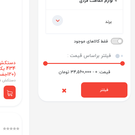
لوازم حفاظت فردی
برند
فقط کالاهای موجود
فیلتر براساس قیمت :
دستکش ک
434 
قیمت:
0 - 34,560,000
تومان
(120جفت)
دستکش ض
فیلتر
0