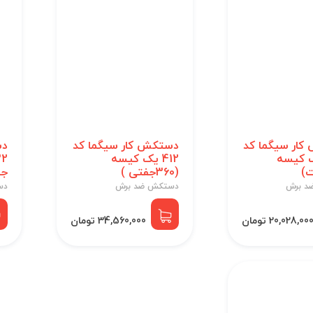
ار سیگما کد
دستکش کار سیگما کد
دس
یک کیسه
412 یک کیسه
(360جفتی )
جف
د برش
دستکش ضد برش
دس
20,028,00 تومان
34,560,000 تومان