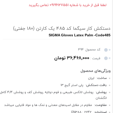
لطفا قبل از خرید با شماره 09196127551 تماس بگیرید
دستکش کار سیگما کد 485 یک کارتن (180 جفتی)
SIGMA Gloves Latex Palm -Code485
کد محصول: 494
36,468,000 تومان
قیمت :
ساخت:
ایران
بافت دستکش:
پلی استر گیج 13
پوشش:
پوشش لاتکس طبیعی و فوم دولایه ,پوشش کف و پوشش 4/4 کامل
انگشتان
مقاومت:
مقاوم در مقابل اسیدهای معدنی و نمک ها و مواد قلیایی میباشد
استاندارد:
EN388 : 2242