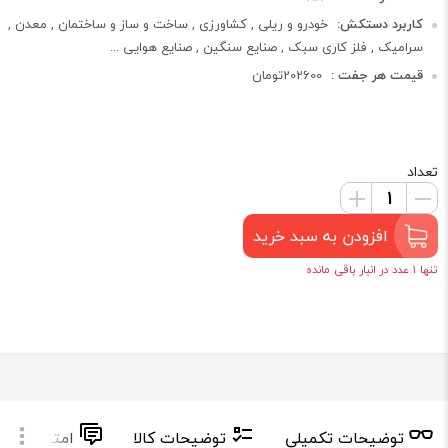
کاربرد دستکش:
خودرو و ریلی , کشاورزی , ساخت و ساز و ساختمان , معدن ,
سرامیک , فلز کاری سبک , صنایع سنگین , صنایع هوایی ...
قیمت هر جفت :
202600تومان
تعداد
افزودن به سبد خرید
تنها 1 عدد در انبار باقی مانده
توضیحات تکمیلی
توضیحات کالا
امتیاز و دید