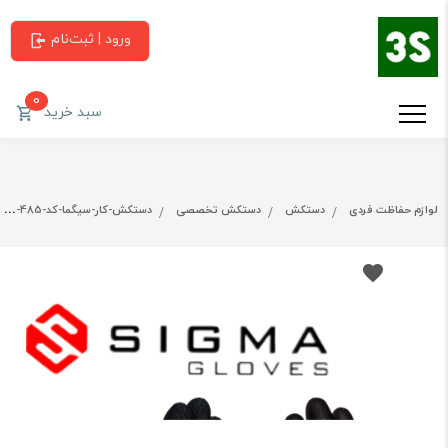
ورود | ثبت‌نام
0
سبد خرید
لوازم حفاظت فردی
دستکش
دستکش تخصصی
دستکش-کار-سیگما-کد-485-یک-کارتن-(180-جفتی)